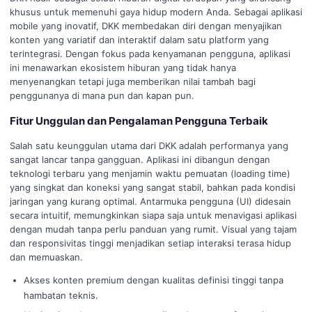
khusus untuk memenuhi gaya hidup modern Anda. Sebagai aplikasi
mobile yang inovatif, DKK membedakan diri dengan menyajikan
konten yang variatif dan interaktif dalam satu platform yang
terintegrasi. Dengan fokus pada kenyamanan pengguna, aplikasi
ini menawarkan ekosistem hiburan yang tidak hanya
menyenangkan tetapi juga memberikan nilai tambah bagi
penggunanya di mana pun dan kapan pun.
Fitur Unggulan dan Pengalaman Pengguna Terbaik
Salah satu keunggulan utama dari DKK adalah performanya yang
sangat lancar tanpa gangguan. Aplikasi ini dibangun dengan
teknologi terbaru yang menjamin waktu pemuatan (loading time)
yang singkat dan koneksi yang sangat stabil, bahkan pada kondisi
jaringan yang kurang optimal. Antarmuka pengguna (UI) didesain
secara intuitif, memungkinkan siapa saja untuk menavigasi aplikasi
dengan mudah tanpa perlu panduan yang rumit. Visual yang tajam
dan responsivitas tinggi menjadikan setiap interaksi terasa hidup
dan memuaskan.
Akses konten premium dengan kualitas definisi tinggi tanpa
hambatan teknis.