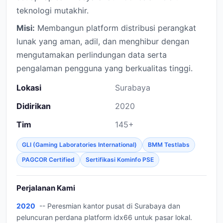
teknologi mutakhir.
Misi:
Membangun platform distribusi perangkat
lunak yang aman, adil, dan menghibur dengan
mengutamakan perlindungan data serta
pengalaman pengguna yang berkualitas tinggi.
Lokasi
Surabaya
Didirikan
2020
Tim
145+
GLI (Gaming Laboratories International)
BMM Testlabs
PAGCOR Certified
Sertifikasi Kominfo PSE
Perjalanan Kami
2020
-- Peresmian kantor pusat di Surabaya dan
peluncuran perdana platform idx66 untuk pasar lokal.